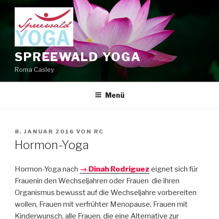
Zum
Inhalt
springen
SPREEWALD YOGA
Roma Casley
Menü
VERÖFFENTLICHT
8. JANUAR 2016
VON
RC
AM
Hormon-Yoga
Hormon-Yoga nach
→ Dinah Rodriguez
eignet sich für
Frauenin den Wechseljahren oder Frauen die ihren
Organismus bewusst auf die Wechseljahre vorbereiten
wollen, Frauen mit verfrühter Menopause, Frauen mit
Kinderwunsch, alle Frauen, die eine Alternative zur