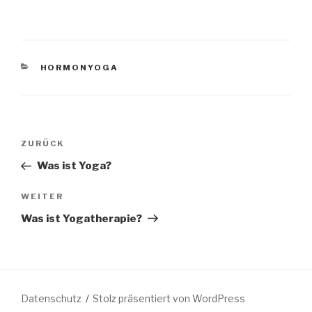
KATEGORIEN
HORMONYOGA
Beitragsnavigation
Vorheriger
ZURÜCK
Beitrag
Was ist Yoga?
Nächster
WEITER
Beitrag
Was ist Yogatherapie?
Datenschutz
Stolz präsentiert von WordPress